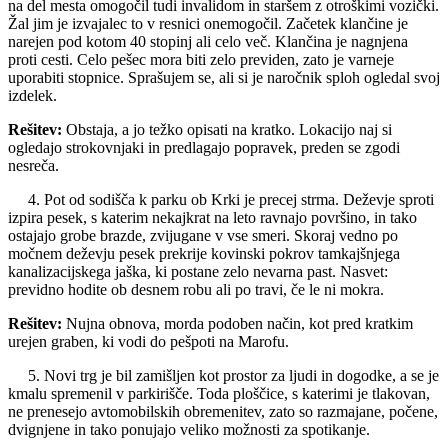
na del mesta omogočil tudi invalidom in staršem z otroškimi vozički.
Žal jim je izvajalec to v resnici onemogočil. Začetek klančine je
narejen pod kotom 40 stopinj ali celo več. Klančina je nagnjena
proti cesti. Celo pešec mora biti zelo previden, zato je varneje
uporabiti stopnice. Sprašujem se, ali si je naročnik sploh ogledal svoj
izdelek.
Rešitev:
Obstaja, a jo težko opisati na kratko. Lokacijo naj si
ogledajo strokovnjaki in predlagajo popravek, preden se zgodi
nesreča.
4. Pot od sodišča k parku ob Krki je precej strma. Deževje sproti
izpira pesek, s katerim nekajkrat na leto ravnajo površino, in tako
ostajajo grobe brazde, zvijugane v vse smeri. Skoraj vedno po
močnem deževju pesek prekrije kovinski pokrov tamkajšnjega
kanalizacijskega jaška, ki postane zelo nevarna past. Nasvet:
previdno hodite ob desnem robu ali po travi, če le ni mokra.
Rešitev:
Nujna obnova, morda podoben način, kot pred kratkim
urejen graben, ki vodi do pešpoti na Marofu.
5. Novi trg je bil zamišljen kot prostor za ljudi in dogodke, a se je
kmalu spremenil v parkirišče. Toda ploščice, s katerimi je tlakovan,
ne prenesejo avtomobilskih obremenitev, zato so razmajane, počene,
dvignjene in tako ponujajo veliko možnosti za spotikanje.