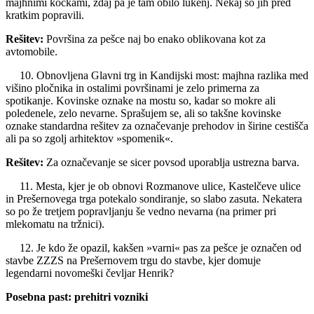
majhnimi kockami, zdaj pa je tam obilo lukenj. Nekaj so jih pred
kratkim popravili.
Rešitev:
Površina za pešce naj bo enako oblikovana kot za
avtomobile.
10. Obnovljena Glavni trg in Kandijski most: majhna razlika med
višino pločnika in ostalimi površinami je zelo primerna za
spotikanje. Kovinske oznake na mostu so, kadar so mokre ali
poledenele, zelo nevarne. Sprašujem se, ali so takšne kovinske
oznake standardna rešitev za označevanje prehodov in širine cestišča
ali pa so zgolj arhitektov »spomenik«.
Rešitev:
Za označevanje se sicer povsod uporablja ustrezna barva.
11. Mesta, kjer je ob obnovi Rozmanove ulice, Kastelčeve ulice
in Prešernovega trga potekalo sondiranje, so slabo zasuta. Nekatera
so po že tretjem popravljanju še vedno nevarna (na primer pri
mlekomatu na tržnici).
12. Je kdo že opazil, kakšen »varni« pas za pešce je označen od
stavbe ZZZS na Prešernovem trgu do stavbe, kjer domuje
legendarni novomeški čevljar Henrik?
Posebna past: prehitri vozniki