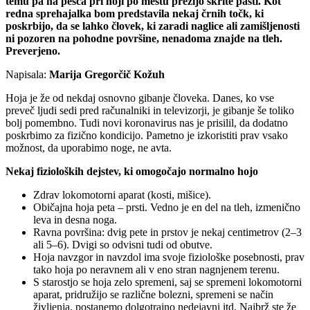
temu pa na pešca pri hoji po mestu prežijo skrite pasti. Kot
redna sprehajalka bom predstavila nekaj črnih točk, ki
poskrbijo, da se lahko človek, ki zaradi naglice ali zamišljenosti
ni pozoren na pohodne površine, nenadoma znajde na tleh.
Preverjeno.
Napisala:
Marija Gregorčič Kožuh
Hoja je že od nekdaj osnovno gibanje človeka. Danes, ko vse
preveč ljudi sedi pred računalniki in televizorji, je gibanje še toliko
bolj pomembno. Tudi novi koronavirus nas je prisilil, da dodatno
poskrbimo za fizično kondicijo. Pametno je izkoristiti prav vsako
možnost, da uporabimo noge, ne avta.
Nekaj fizioloških dejstev, ki omogočajo normalno hojo
Zdrav lokomotorni aparat (kosti, mišice).
Običajna hoja peta – prsti. Vedno je en del na tleh, izmenično
leva in desna noga.
Ravna površina: dvig pete in prstov je nekaj centimetrov (2–3
ali 5–6). Dvigi so odvisni tudi od obutve.
Hoja navzgor in navzdol ima svoje fiziološke posebnosti, prav
tako hoja po neravnem ali v eno stran nagnjenem terenu.
S starostjo se hoja zelo spremeni, saj se spremeni lokomotorni
aparat, pridružijo se različne bolezni, spremeni se način
življenja, postanemo dolgotrajno nedejavni itd. Najbrž ste že