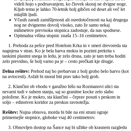
videli hojo s podrsavanjem, ko človek skoraj ne dvigne noge.
Kljub temu je lahko 70-letnik bolj gibčen od deset ali več let
mlajših ljudi.
Včasih zaradi zamišljenosti ali osredotočenosti na kaj drugega
nog ne dvignemo dovolj visoko, zato že samo nekaj
milimetrov previsoka stopnica zadostuje, da nas spodnese.
Optimalna višina stopnic znaša 15–16 centimetrov.
1. Prehoda za pešce pred Hotelom Krka in v smeri drevoreda sta
nagnjena v stran. Ko je bela barva mokra in pozimi prekrita s
tankimi plastmi snega in ledu, je zelo drsna, zato je tam treba hoditi
zelo previdno, še bolj varno pa je – cesto prečkati kje drugje.
Delna rešitev:
Prehod naj bo prebarvan z bolj grobo belo barvo (kot
na avtocesti). Asfalt bi moral biti prav tako bolj grob.
2. Klančini ob vhodu v garažno hišo na Rozmanovi ulici sta
nevarni tudi v suhem stanju, saj so granitne kocke zelo slabo
položene. Ko je mokro, sta klančini – čeprav posuti s peskom in
soljo – edinstven koridor za preskus ravnotežja.
Rešitev:
Nujna obnova, morda bi bile na eni strani ograje
primernejše stopnice, globoke vsaj 40 centimetrov.
3. Obnovljen dostop na Šance naj bi užitke ob krasnem razgledu