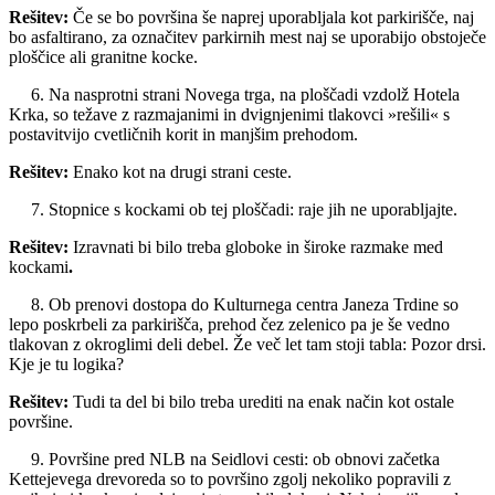
Rešitev:
Če se bo površina še naprej uporabljala kot parkirišče, naj
bo asfaltirano, za označitev parkirnih mest naj se uporabijo obstoječe
ploščice ali granitne kocke.
6. Na nasprotni strani Novega trga, na ploščadi vzdolž Hotela
Krka, so težave z razmajanimi in dvignjenimi tlakovci »rešili« s
postavitvijo cvetličnih korit in manjšim prehodom.
Rešitev:
Enako kot na drugi strani ceste.
7. Stopnice s kockami ob tej ploščadi: raje jih ne uporabljajte.
Rešitev:
Izravnati bi bilo treba globoke in široke razmake med
kockami
.
8. Ob prenovi dostopa do Kulturnega centra Janeza Trdine so
lepo poskrbeli za parkirišča, prehod čez zelenico pa je še vedno
tlakovan z okroglimi deli debel. Že več let tam stoji tabla: Pozor drsi.
Kje je tu logika?
Rešitev:
Tudi ta del bi bilo treba urediti na enak način kot ostale
površine.
9. Površine pred NLB na Seidlovi cesti: ob obnovi začetka
Kettejevega drevoreda so to površino zgolj nekoliko popravili z