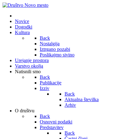
Novice
Dogodki
Kultura
Back
Nostalgija
Iztrgano pozabi
Poslikajmo sivino
Urejanje prostora
Varstvo okolja
Natisnili smo
Back
Publikacije
Izziv
Back
Aktualna številka
Arhiv
O društvu
Back
Osnovni podatki
Predstavitev
Back
Častni člani