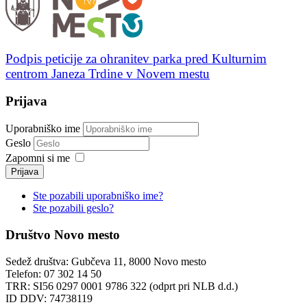
Podpis peticije za ohranitev parka pred Kulturnim
centrom Janeza Trdine v Novem mestu
Prijava
Uporabniško ime
Geslo
Zapomni si me
Prijava
Ste pozabili uporabniško ime?
Ste pozabili geslo?
Društvo Novo mesto
Sedež društva: Gubčeva 11, 8000 Novo mesto
Telefon: 07 302 14 50
TRR: SI56 0297 0001 9786 322 (odprt pri NLB d.d.)
ID DDV: 74738119