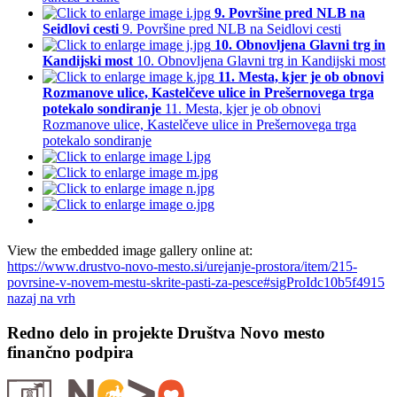
9. Površine pred NLB na
Seidlovi cesti
9. Površine pred NLB na Seidlovi cesti
10. Obnovljena Glavni trg in
Kandijski most
10. Obnovljena Glavni trg in Kandijski most
11. Mesta, kjer je ob obnovi
Rozmanove ulice, Kastelčeve ulice in Prešernovega trga
potekalo sondiranje
11. Mesta, kjer je ob obnovi
Rozmanove ulice, Kastelčeve ulice in Prešernovega trga
potekalo sondiranje
View the embedded image gallery online at:
https://www.drustvo-novo-mesto.si/urejanje-prostora/item/215-
povrsine-v-novem-mestu-skrite-pasti-za-pesce#sigProIdc10b5f4915
nazaj na vrh
Redno delo in projekte Društva Novo mesto
finančno podpira