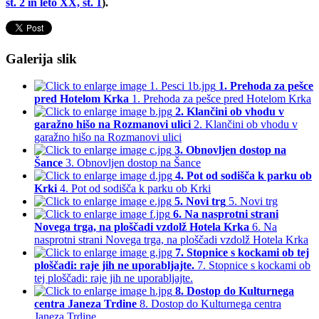
št. 2 in leto XX, št. 1
).
Galerija slik
1. Prehoda za pešce
pred Hotelom Krka
1. Prehoda za pešce pred Hotelom Krka
2. Klančini ob vhodu v
garažno hišo na Rozmanovi ulici
2. Klančini ob vhodu v
garažno hišo na Rozmanovi ulici
3. Obnovljen dostop na
Šance
3. Obnovljen dostop na Šance
4. Pot od sodišča k parku ob
Krki
4. Pot od sodišča k parku ob Krki
5. Novi trg
5. Novi trg
6. Na nasprotni strani
Novega trga, na ploščadi vzdolž Hotela Krka
6. Na
nasprotni strani Novega trga, na ploščadi vzdolž Hotela Krka
7. Stopnice s kockami ob tej
ploščadi: raje jih ne uporabljajte.
7. Stopnice s kockami ob
tej ploščadi: raje jih ne uporabljajte.
8. Dostop do Kulturnega
centra Janeza Trdine
8. Dostop do Kulturnega centra
Janeza Trdine