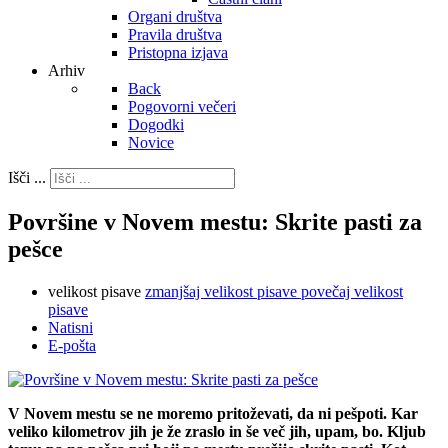
Organi društva
Pravila društva
Pristopna izjava
Arhiv
Back
Pogovorni večeri
Dogodki
Novice
Išči ...
Površine v Novem mestu: Skrite pasti za
pešce
velikost pisave
zmanjšaj velikost pisave
povečaj velikost
pisave
Natisni
E-pošta
V Novem mestu se ne moremo pritoževati, da ni pešpoti. Kar
veliko kilometrov jih je že zraslo in še več jih, upam, bo. Kljub