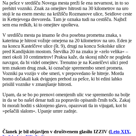
Na pešce v središču Novega mesta preži še ena nevarnost, in to so
prehitri vozniki. Znak za omejitev hitrosti na 30 kilometrov na uro
stoji le na enem mestu: na križišču Rozmanove ulice, Seidlove ceste
in Kettejevega drevoreda. Tam je oznaka tudi na cestišču. Najbrž
sem ena redkih, ki to omejitev upošteva.
V središču mesta pa imamo še dva posebna prometna znaka, s
katerima je hitrost vožnje omejena na 20 kilometrov na uro. Eden je
na koncu Kastelčeve ulice (št. 9), drugi na koncu Sokolske ulice
pred Kandijskim mostom. Številka 20 na znaku je »zelo velika« –
meri okoli 10 centimetrov! Praksa kaže, da skoraj nihče ne pogleda
navzgor, da bi videl omejitev. Trenutno je na Kastelčevi ulici pred
tem znakom drug znak, ki označuje spremembo smeri prometa.
Vozniki pa vozijo v obe smeri, v prepovedano še hitreje. Morda
bomo dočakali kak dvignjen prehod za pešce, ki bi edini lahko
prisilil voznike v zmanjšanje hitrosti.
Upam, da se bo po prenovi omenjenih ulic vse spremenilo na bolje
in da se bo našel denar tudi za popravilo opisanih črnih točk. Zakaj
bi morali hoditi s sklonjeno glavo, opazovati tla in vijugati, kot bi
»pešačili slalom«. Upanje umre zadnje.
Članek je bil objavljen v društvenem glasilu IZZIV (
Leto XIX,